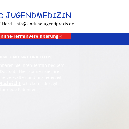
ND JUGENDMEDIZIN
f-Nord ·
info@kindundjugendpraxis.de
Online-Terminvereinbarung «
MINE UND NACHRICHTEN
inbaren Sie Ihren Termin bequem
Doctolib. Hier können Sie Ihre
ne verwalten und uns jederzeit
Nachricht
schicken – dies gilt
für neue Patienten!