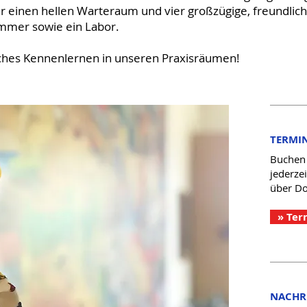
einen hellen Warteraum und vier großzügige, freundliche
mmer sowie ein Labor.
liches Kennenlernen in unseren Praxisräumen!
TERMI
Buchen 
jederze
über Do
» Ter
NACHR