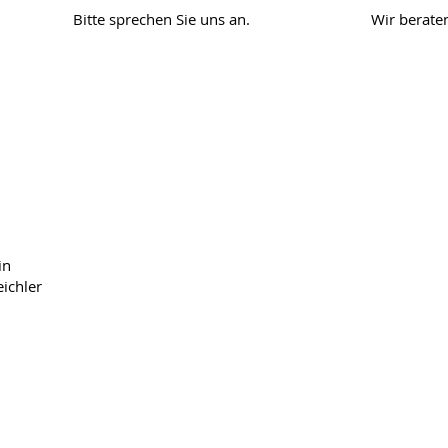
Bitte sprechen Sie uns an.
Wir beraten
TERMINVEREINBARUNG
NA
in
Bitte kommen Sie
nur
mit einem
Ist
ichler
Termin in die Praxis!
buc
kön
Nutzen Sie für Ihre Buchung und
Nac
Terminv
erwaltung einfach Doctolib.
​A
48
»Online-Terminvereinbarung«
» 