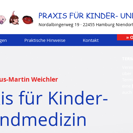
PRAXIS FÜR
KINDER- U
Nordalbingerweg 19 · 22455 Hamburg Niendor
» 
ngen
Praktische Hinweise
Kontakt
TER
Vere
über 
aus-Martin Weichler
Termi
eine
is für Kinder-
auch 
endmedizin