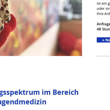
Ist ein
oder si
Ihre An
Anfrag
48 Stun
» Na
gsspektrum im Bereich
Jugendmedizin