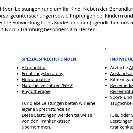
zahl von Leistungen rund um Ihr Kind. Neben der Behandl
Vorsorgeuntersuchungen sowie Impfungen bei Kindern und 
chte Entwicklung Ihres Kindes und der Jugendlichen uns all
orf-Nord / Hamburg besonders am Herzen.
SPEZIALSPRECHSTUNDEN
INDIVIDU
Akupunktur
Ärztliche
A
Ernährungsberatung
Auslandsat
Homöopathie
Kita-Einga
Naturheilverfahren (NHV)
Reisemediz
Phytotherapie
Reiseimpf
Sport- und 
Für diese Leistungen bieten wir eine
Tauglichke
eigene Sprechstunde an.
Diese Leistungen werden teilweise
IGeL oder S
von den Krankenkassen
Leistungen,
übernommen.
Krankenka